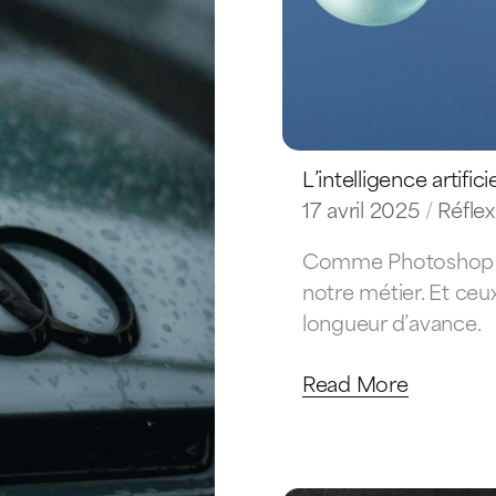
L’intelligence artifi
17 avril 2025
Réfle
Comme Photoshop à l
notre métier. Et ceux
longueur d’avance.
Read More