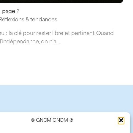
a page ?
Réflexions & tendances
 : la clé pour rester libre et pertinent Quand
e l’indépendance, on n’a…
🍪 GNOM GNOM 🍪