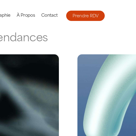
aphie
À Propos
Contact
Prendre RDV
Prendre RDV
tendances