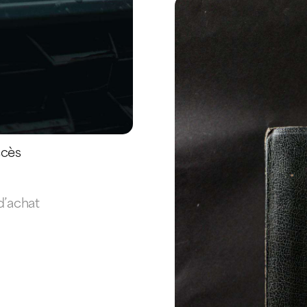
ccès
 d’achat