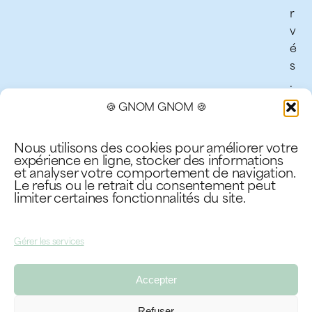
r
v
é
s
.
M
🍪 GNOM GNOM 🍪
e
n
Nous utilisons des cookies pour améliorer votre
t
expérience en ligne, stocker des informations
i
et analyser votre comportement de navigation.
Le refus ou le retrait du consentement peut
o
limiter certaines fonctionnalités du site.
n
s
l
Gérer les services
é
g
Accepter
a
l
Refuser